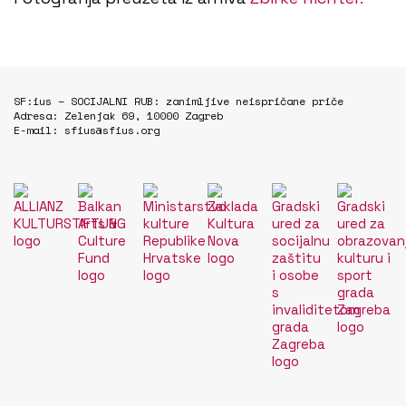
SF:ius – SOCIJALNI RUB: zanimljive neispričane priče
Adresa: Zelenjak 69, 10000 Zagreb
E-mail: sfius@sfius.org