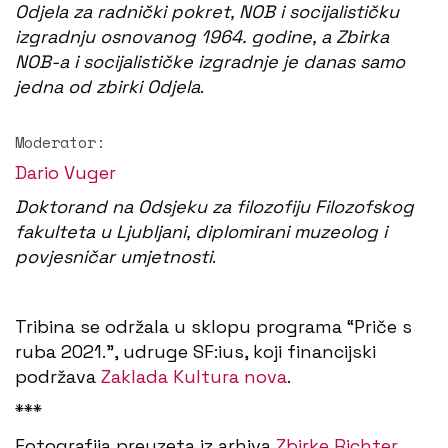
Odjela za radnički pokret, NOB i socijalističku
izgradnju osnovanog 1964. godine, a Zbirka
NOB-a i socijalističke izgradnje je danas samo
jedna od zbirki Odjela
.
Moderator:
Dario Vuger
D
oktorand na Odsjeku za filozofiju Filozofskog
fakulteta u Ljubljani, diplomirani muzeolog i
povjesničar umjetnosti
.
Tribina se održala u sklopu programa “Priče s
ruba 2021.”, udruge SF:ius, koji financijski
podržava
Zaklada Kultura nova
.
***
Fotografija preuzeta iz arhiva
Zbirke Richter.