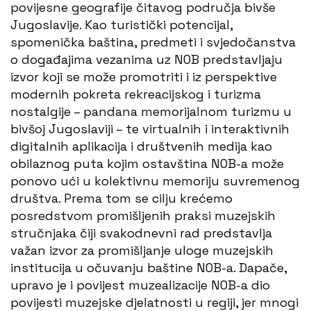
povijesne geografije čitavog područja bivše
Jugoslavije. Kao turistički potencijal,
spomenička baština, predmeti i svjedočanstva
o događajima vezanima uz NOB predstavljaju
izvor koji se može promotriti i iz perspektive
modernih pokreta rekreacijskog i turizma
nostalgije – pandana memorijalnom turizmu u
bivšoj Jugoslaviji – te virtualnih i interaktivnih
digitalnih aplikacija i društvenih medija kao
obilaznog puta kojim ostavština NOB-a može
ponovo ući u kolektivnu memoriju suvremenog
društva. Prema tom se cilju krećemo
posredstvom promišljenih praksi muzejskih
stručnjaka čiji svakodnevni rad predstavlja
važan izvor za promišljanje uloge muzejskih
institucija u očuvanju baštine NOB-a. Dapače,
upravo je i povijest muzealizacije NOB-a dio
povijesti muzejske djelatnosti u regiji, jer mnogi