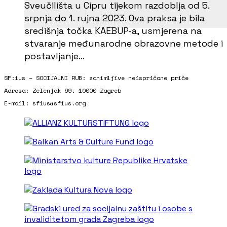
Sveučilišta u Cipru tijekom razdoblja od 5.
srpnja do 1. rujna 2023. Ova praksa je bila
središnja točka KAEBUP-a, usmjerena na
stvaranje međunarodne obrazovne metode i
postavljanje…
SF:ius – SOCIJALNI RUB: zanimljive neispričane priče
Adresa: Zelenjak 69, 10000 Zagreb
E-mail: sfius@sfius.org