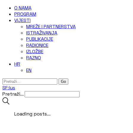
O NAMA
‎PROGRAM
VIJESTI
MREŽE I PARTNERSTVA
ISTRAŽIVANJA
PUBLIKACIJE
RADIONICE
IZLOŽBE
RAZNO
HR
EN
SF:ius
Pretraži...
Loading posts...