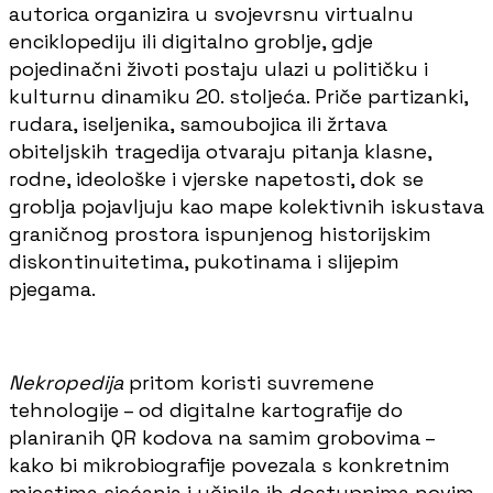
autorica organizira u svojevrsnu virtualnu
enciklopediju ili digitalno groblje, gdje
pojedinačni životi postaju ulazi u političku i
kulturnu dinamiku 20. stoljeća. Priče partizanki,
rudara, iseljenika, samoubojica ili žrtava
obiteljskih tragedija otvaraju pitanja klasne,
rodne, ideološke i vjerske napetosti, dok se
groblja pojavljuju kao mape kolektivnih iskustava
graničnog prostora ispunjenog historijskim
diskontinuitetima, pukotinama i slijepim
pjegama.
Nekropedija
pritom koristi suvremene
tehnologije – od digitalne kartografije do
planiranih QR kodova na samim grobovima –
kako bi mikrobiografije povezala s konkretnim
mjestima sjećanja i učinila ih dostupnima novim