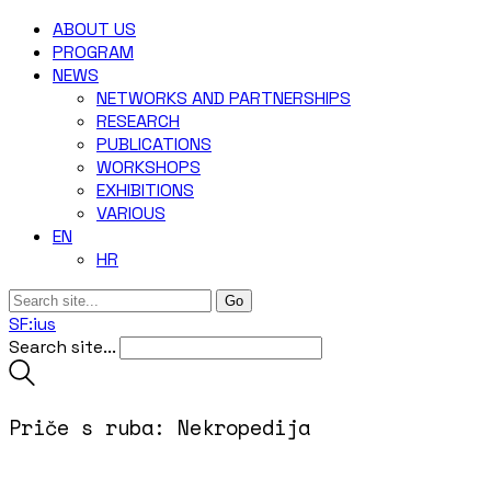
ABOUT US
‎PROGRAM
NEWS
NETWORKS AND PARTNERSHIPS
RESEARCH
PUBLICATIONS
WORKSHOPS
EXHIBITIONS
VARIOUS
EN
HR
SF:ius
Search site...
Priče s ruba: Nekropedija