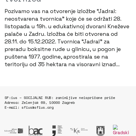
Pozivamo vas na otvorenje izložbe “Jadral:
neostvarena tvornica” koje će se održati 28.
listopada u 19h. u edukativnoj dvorani Kneževe
palače u Zadru. Izložba će biti otvorena od
28.11. do 15.12.2022. Tvornica “Jadral” za
preradu boksitne rude u glinicu, u pogon je
puštena 1977. godine, aprostirala se na
teritoriju od 35 hektara na visoravni iznad…
SF:ius – SOCIJALNI RUB: zanimljive neispričane priče
Adresa: Zelenjak 69, 10000 Zagreb
E-mail: sfius@sfius.org