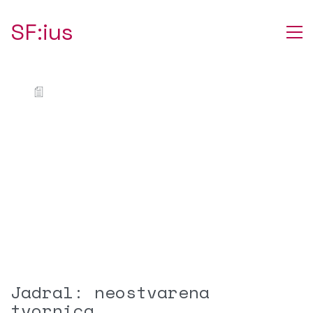
SF:ius
Jadral: neostvarena
tvornica