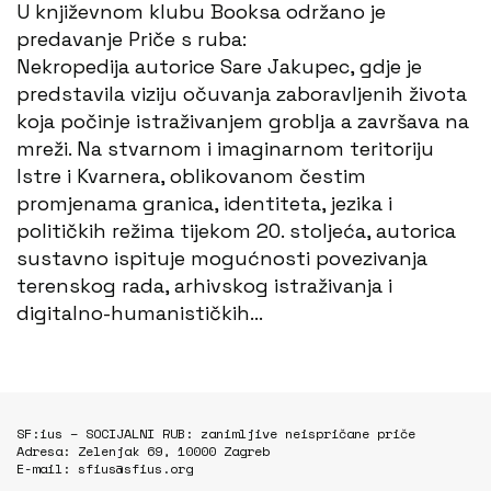
U književnom klubu Booksa održano je
predavanje Priče s ruba:
Nekropedija autorice Sare Jakupec, gdje je
predstavila viziju očuvanja zaboravljenih života
koja počinje istraživanjem groblja a završava na
mreži. Na stvarnom i imaginarnom teritoriju
Istre i Kvarnera, oblikovanom čestim
promjenama granica, identiteta, jezika i
političkih režima tijekom 20. stoljeća, autorica
sustavno ispituje mogućnosti povezivanja
terenskog rada, arhivskog istraživanja i
digitalno-humanističkih…
SF:ius – SOCIJALNI RUB: zanimljive neispričane priče
Adresa: Zelenjak 69, 10000 Zagreb
E-mail: sfius@sfius.org