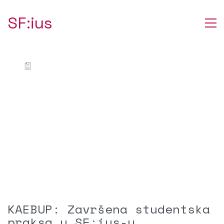
SF:ius
KAEBUP: Završena studentska
praksa u SF:ius-u