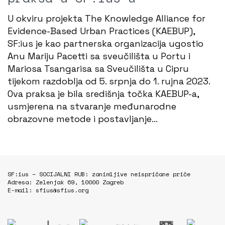
U okviru projekta The Knowledge Alliance for
Evidence-Based Urban Practices (KAEBUP),
SF:ius je kao partnerska organizacija ugostio
Anu Mariju Pacetti sa sveučilišta u Portu i
Mariosa Tsangarisa sa Sveučilišta u Cipru
tijekom razdoblja od 5. srpnja do 1. rujna 2023.
Ova praksa je bila središnja točka KAEBUP-a,
usmjerena na stvaranje međunarodne
obrazovne metode i postavljanje…
SF:ius – SOCIJALNI RUB: zanimljive neispričane priče
Adresa: Zelenjak 69, 10000 Zagreb
E-mail: sfius@sfius.org