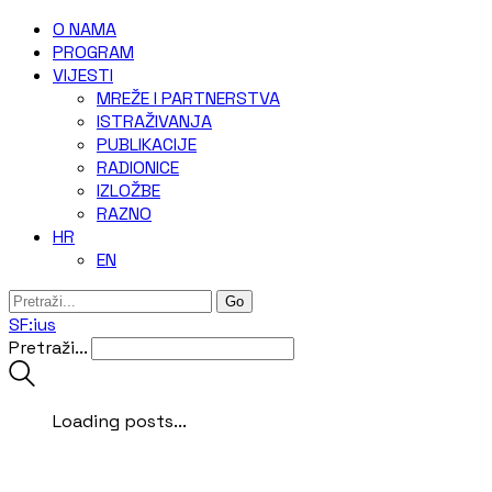
O NAMA
‎PROGRAM
VIJESTI
MREŽE I PARTNERSTVA
ISTRAŽIVANJA
PUBLIKACIJE
RADIONICE
IZLOŽBE
RAZNO
HR
EN
SF:ius
Pretraži...
Loading posts...