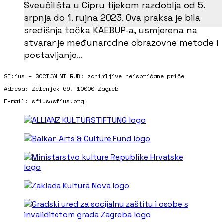
Sveučilišta u Cipru tijekom razdoblja od 5.
srpnja do 1. rujna 2023. Ova praksa je bila
središnja točka KAEBUP-a, usmjerena na
stvaranje međunarodne obrazovne metode i
postavljanje…
SF:ius – SOCIJALNI RUB: zanimljive neispričane priče
Adresa: Zelenjak 69, 10000 Zagreb
E-mail: sfius@sfius.org