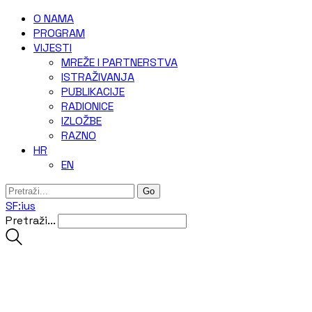
O NAMA
‎PROGRAM
VIJESTI
MREŽE I PARTNERSTVA
ISTRAŽIVANJA
PUBLIKACIJE
RADIONICE
IZLOŽBE
RAZNO
HR
EN
SF:ius
Pretraži...