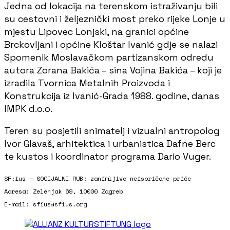
Jedna od lokacija na terenskom istraživanju bili
su cestovni i željeznički most preko rijeke Lonje u
mjestu Lipovec Lonjski, na granici općine
Brckovljani i općine Kloštar Ivanić gdje se nalazi
Spomenik Moslavačkom partizanskom odredu
autora Zorana Bakića – sina Vojina Bakića – koji je
izradila Tvornica Metalnih Proizvoda i
Konstrukcija iz Ivanić-Grada 1988. godine, danas
IMPK d.o.o.
Teren su posjetili snimatelj i vizualni antropolog
Ivor Glavaš, arhitektica i urbanistica Dafne Berc
te kustos i koordinator programa Dario Vuger.
SF:ius – SOCIJALNI RUB: zanimljive neispričane priče
Adresa: Zelenjak 69, 10000 Zagreb
E-mail: sfius@sfius.org