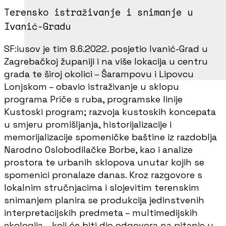
Terensko istraživanje i snimanje u
Ivanić-Gradu
SF:iusov je tim 8.6.2022. posjetio Ivanić-Grad u
Zagrebačkoj županiji i na više lokacija u centru
grada te široj okolici – Šarampovu i Lipovcu
Lonjskom – obavio istraživanje u sklopu
programa Priče s ruba, programske linije
Kustoski program; razvoja kustoskih koncepata
u smjeru promišljanja, historijalizacije i
memorijalizacije spomeničke baštine iz razdoblja
Narodno Oslobodilačke Borbe, kao i analize
prostora te urbanih sklopova unutar kojih se
spomenici pronalaze danas. Kroz razgovore s
lokalnim stručnjacima i slojevitim terenskim
snimanjem planira se produkcija jedinstvenih
interpretacijskih predmeta – multimedijskih
ekologija – koji će biti dio odgovora na pitanje u