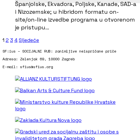
Španjolske, Ekvadora, Poljske, Kanade, SAD-a
i Nizozemske; u hibridom formatu on-
site/on-line izvedbe programa u otvorenom
je pristupu…
1
2
3
4
Sljedeće
SF:ius – SOCIJALNI RUB: zanimljive neispričane priče
Adresa: Zelenjak 69, 10000 Zagreb
E-mail: sfius@sfius.org