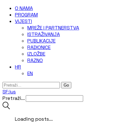
O NAMA
‎PROGRAM
VIJESTI
MREŽE I PARTNERSTVA
ISTRAŽIVANJA
PUBLIKACIJE
RADIONICE
IZLOŽBE
RAZNO
HR
EN
SF:ius
Pretraži...
Loading posts...