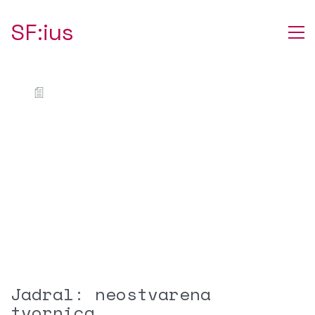
SF:ius
Jadral: neostvarena
tvornica