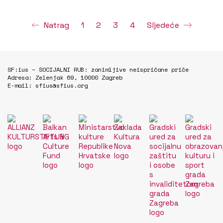
Natrag
1
2
3
4
Sljedeće
SF:ius – SOCIJALNI RUB: zanimljive neispričane priče
Adresa: Zelenjak 69, 10000 Zagreb
E-mail: sfius@sfius.org